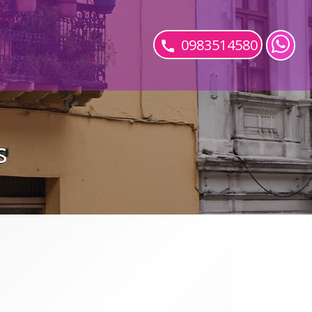
0983514580
s