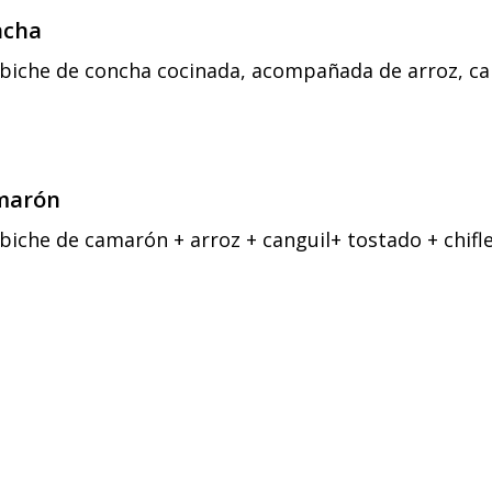
ncha
ebiche de concha cocinada, acompañada de arroz, can
marón
ebiche de camarón + arroz + canguil+ tostado + chifl