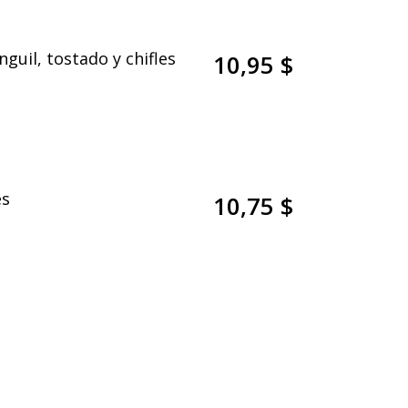
guil, tostado y chifles
10,95 $
es
10,75 $