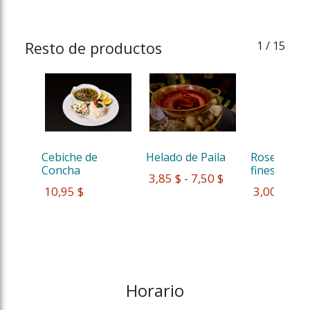
Resto de productos
1
/ 15
Cebiche de 
Helado de Paila
Rosero Quit
Concha 
fines de s...
 3,85 $ - 7,50 $
 10,95 $
 3,00 $
Horario