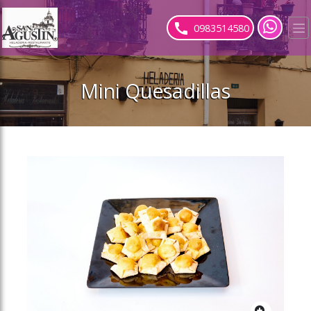
ose slideout menu.
0983514580
Mini Quesadillas