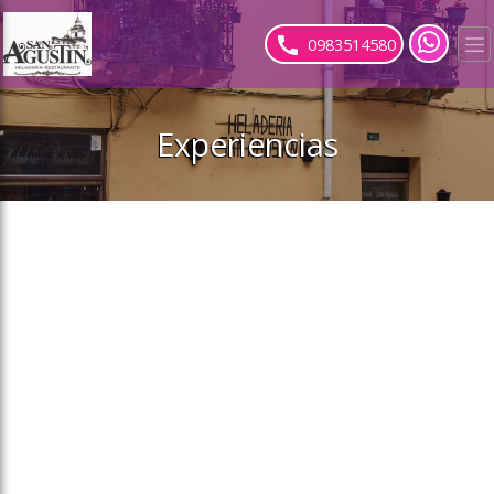
ose slideout menu.
0983514580
Experiencias