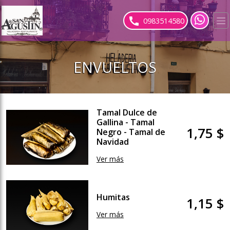
ose slideout menu.
0983514580
ENVUELTOS
Tamal Dulce de
Gallina - Tamal
1,75 $
Negro - Tamal de
Navidad
Ver más
Humitas
1,15 $
Ver más