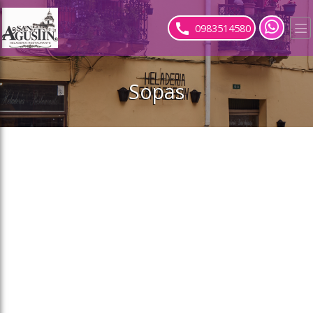
ose slideout menu.
0983514580
Sopas